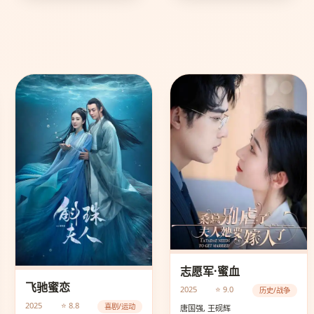
志愿军·蜜血
飞驰蜜恋
2025
⭐ 9.0
历史/战争
2025
⭐ 8.8
喜剧/运动
唐国强, 王砚辉