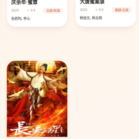
大唐蜜案录
庆余年·蜜章
2024
⭐ 9.0
2024
⭐ 9.4
悬疑/古装
古装/权谋
杨旭文, 杨志刚
张若昀, 李沁