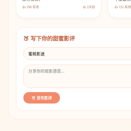
👍 298 有用
📅 2天前
👍 732 有用
🍑 写下你的甜蜜影评
🍑 发布影评