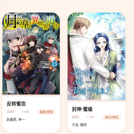
反转蜜恋
封神·蜜缘
2025
⭐ 8.6
喜剧/爱情
2025
⭐ 9.1
奇幻/神话
赵露思, 林一
于适, 娜然