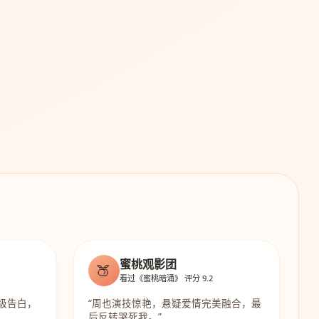
蜜桃观影团
🍑
看过《蜜桃暗涌》 评分 9.2
级告白，
“周也演技惊艳，悬疑爱情完美融合，最
后反转哭死我。”