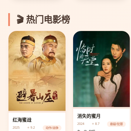
🎬 热门电影榜
消失的蜜月
红海蜜战
2024
⭐ 8.7
悬疑/犯罪
2025
⭐ 9.2
动作/战争