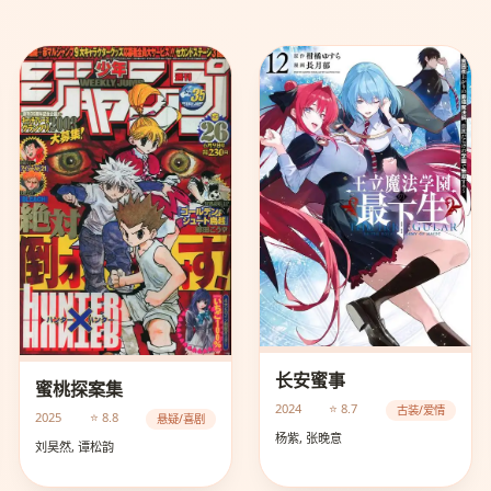
长安蜜事
蜜桃探案集
2024
⭐ 8.7
古装/爱情
2025
⭐ 8.8
悬疑/喜剧
杨紫, 张晚意
刘昊然, 谭松韵