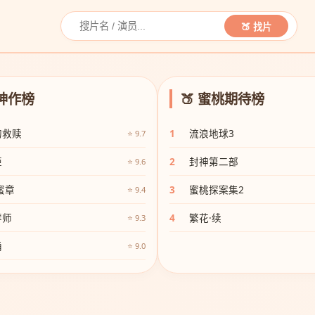
🍑 找片
碑神作榜
🍑 蜜桃期待榜
的救赎
1
流浪地球3
⭐ 9.7
姬
2
封神第二部
⭐ 9.6
蜜章
3
蜜桃探案集2
⭐ 9.4
琴师
4
繁花·续
⭐ 9.3
涌
⭐ 9.0