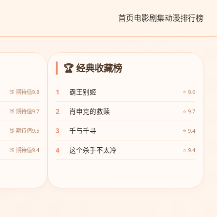
首页
电影
剧集
动漫
排行榜
🏆 经典收藏榜
1
霸王别姬
🍑 期待值9.8
⭐ 9.6
2
肖申克的救赎
🍑 期待值9.7
⭐ 9.7
3
千与千寻
🍑 期待值9.5
⭐ 9.4
4
这个杀手不太冷
🍑 期待值9.4
⭐ 9.4