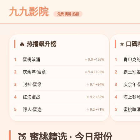
九九影院
免费·高清·热剧
🔥 热播飙升榜
⭐ 口
1
蜜桃暗涌
1
肖申克
⭐ 9.0 +126%
2
庆余年·蜜章
2
霸王别
⭐ 9.4 +105%
3
封神·蜜缘
3
庆余年·
⭐ 9.1 +94%
4
红海蜜战
4
海上钢
⭐ 9.2 +82%
5
镖人·蜜途
5
蜜桃暗
⭐ 9.2 +71%
🍑 蜜桃精选 · 今日甜份