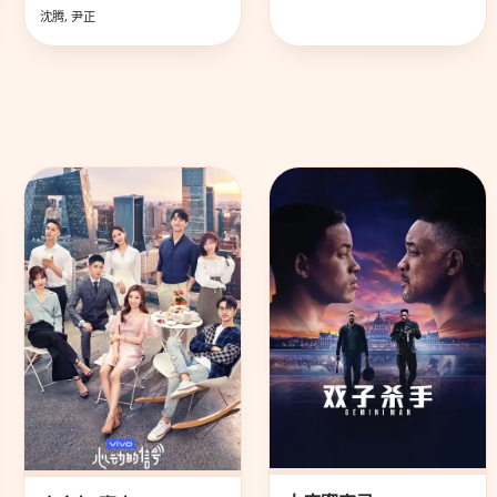
沈腾, 尹正