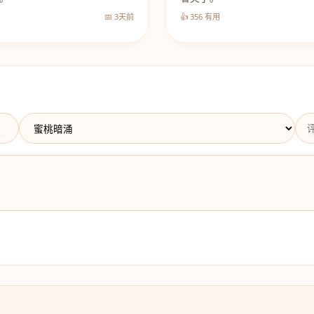
📅 3天前
👍 356 有用