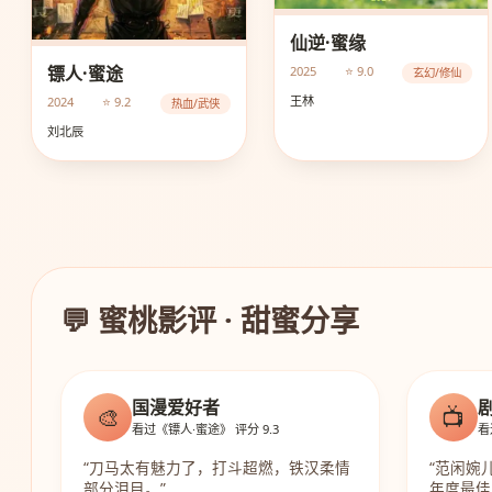
仙逆·蜜缘
镖人·蜜途
2025
⭐ 9.0
玄幻/修仙
王林
2024
⭐ 9.2
热血/武侠
刘北辰
💬 蜜桃影评 · 甜蜜分享
国漫爱好者
🎨
📺
看过《镖人·蜜途》 评分 9.3
看
“刀马太有魅力了，打斗超燃，铁汉柔情
“范闲婉
部分泪目。”
年度最佳