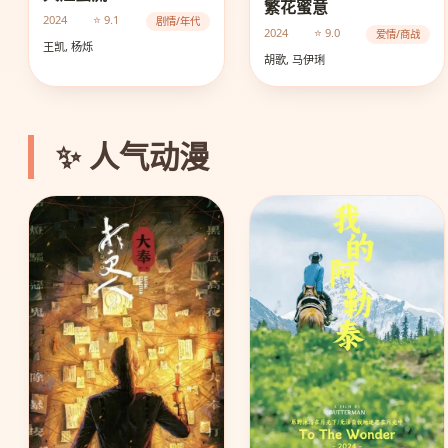
繁花蜜意
2024
⭐ 9.1
剧情/年代
2024
⭐ 9.0
爱情/商战
王凯, 杨烁
胡歌, 马伊琍
✨ 人气动漫