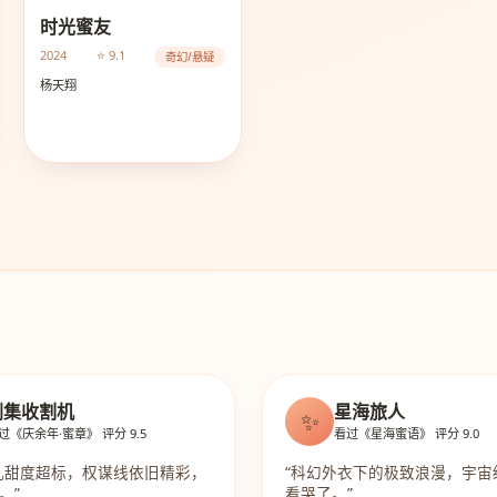
时光蜜友
2024
⭐ 9.1
奇幻/悬疑
杨天翔
剧集收割机
星海旅人
✨
过《庆余年·蜜章》 评分 9.5
看过《星海蜜语》 评分 9.0
儿甜度超标，权谋线依旧精彩，
“科幻外衣下的极致浪漫，宇宙
。”
看哭了。”