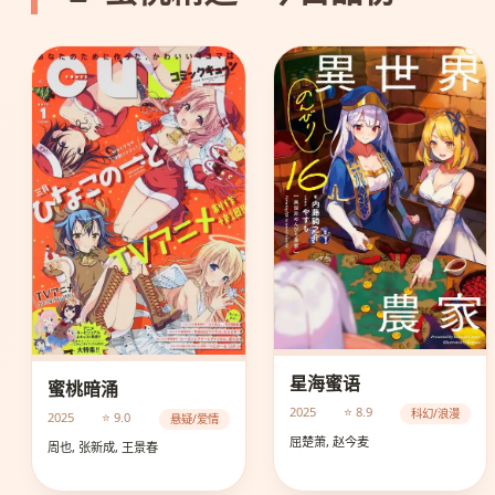
星海蜜语
蜜桃暗涌
2025
⭐ 8.9
科幻/浪漫
2025
⭐ 9.0
悬疑/爱情
屈楚萧, 赵今麦
周也, 张新成, 王景春