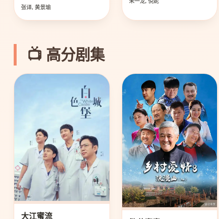
朱一龙, 倪妮
张译, 黄景瑜
📺 高分剧集
大江蜜流